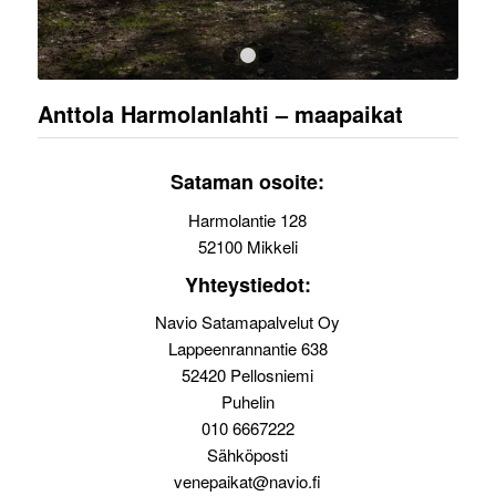
1
2
3
Anttola Harmolanlahti – maapaikat
Sataman osoite:
Harmolantie 128
52100 Mikkeli
Yhteystiedot:
Navio Satamapalvelut Oy
Lappeenrannantie 638
52420 Pellosniemi
Puhelin
010 6667222
Sähköposti
venepaikat@navio.fi