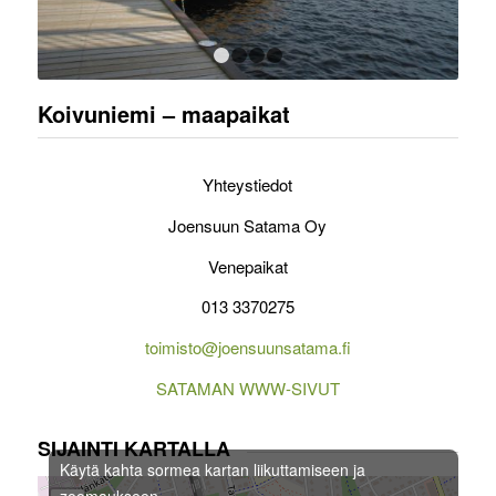
1
2
3
4
Koivuniemi – maapaikat
Yhteystiedot
Joensuun Satama Oy
Venepaikat
013 3370275
toimisto@joensuunsatama.fi
SATAMAN WWW-SIVUT
SIJAINTI KARTALLA
Käytä kahta sormea kartan liikuttamiseen ja
zoomaukseen