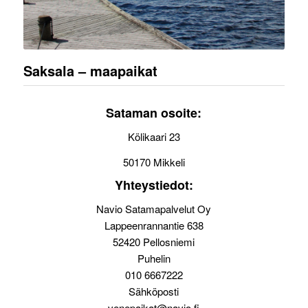
Saksala – maapaikat
Sataman osoite:
Kölikaari 23
50170 Mikkeli
Yhteystiedot:
Navio Satamapalvelut Oy
Lappeenrannantie 638
52420 Pellosniemi
Puhelin
010 6667222
Sähköposti
venepaikat@navio.fi