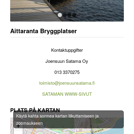
1
2
3
4
Aittaranta Bryggplatser
Kontaktuppgifter
Joensuun Satama Oy
013 3370275
toimisto@joensuunsatama.fi
SATAMAN WWW-SIVUT
PLATS PÅ KARTAN
Käytä kahta sormea kartan liikuttamiseen ja
zoomaukseen
+