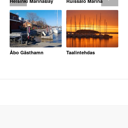
Helsinki MarinaBay
Ruissalo Marina
Åbo Gästhamn
Taalintehdas