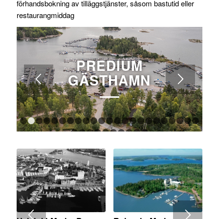
förhandsbokning av tilläggstjänster, såsom bastutid eller
restaurangmiddag
PREDIUM
GÄSTHAMN
1
2
3
4
5
6
7
8
9
10
11
12
13
14
15
16
17
18
1
24
25
26
27
28
29
30
31
32
33