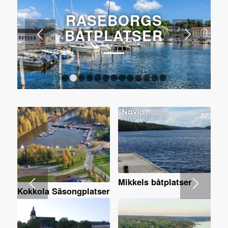
RASEBORGS
BÅTPLATSER
1
2
3
4
5
6
7
8
9
10
11
12
13
Mikkels båtplatser
Kokkola Säsongplatser