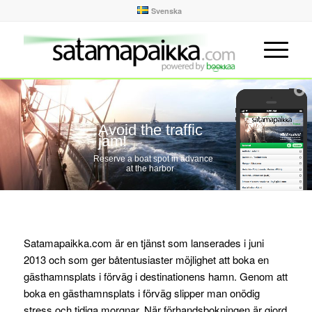
Svenska
Avoid the traffic
jam!
Reserve a boat spot in advance
at the harbor
Satamapaikka.com är en tjänst som lanserades i juni
2013 och som ger båtentusiaster möjlighet att boka en
gästhamnsplats i förväg i destinationens hamn. Genom att
boka en gästhamnsplats i förväg slipper man onödig
stress och tidiga morgnar. När förhandsbokningen är gjord