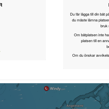
R
Du får lägga till din bå
du måste lämna platsen 
bruk 
Om båtplatsen inte har
platsen till en an
b
/
Om du önskar avvikelse