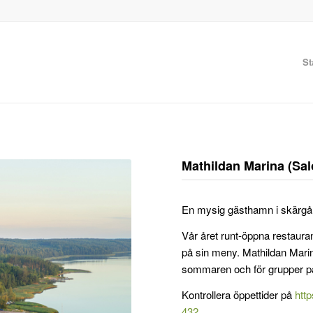
St
Mathildan Marina (Sal
En mysig gästhamn i skärgår
Vår året runt-öppna restaur
på sin meny. Mathildan Mari
sommaren och för grupper på 
Kontrollera öppettider på
htt
432