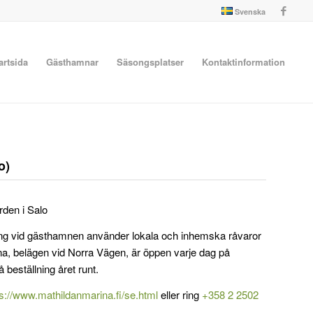
Svenska
artsida
Gästhamnar
Säsongsplatser
Kontaktinformation
o)
den i Salo
ang vid gästhamnen använder lokala och inhemska råvaror
na, belägen vid Norra Vägen, är öppen varje dag på
beställning året runt.
ps://www.mathildanmarina.fi/se.html
eller ring
+358 2 2502