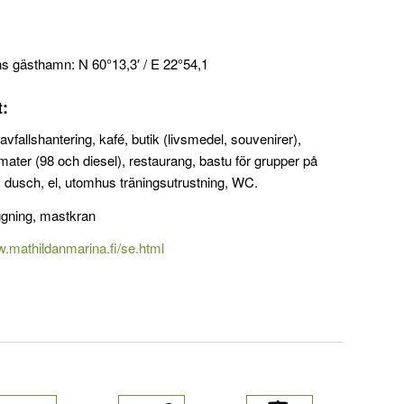
ns gästhamn: N 60°13,3′ / E 22°54,1
t:
avfallshantering, kafé, butik (livsmedel, souvenirer),
mater (98 och diesel), restaurang, bastu för grupper på
 dusch, el, utomhus träningsutrustning, WC.
ggning, mastkran
w.mathildanmarina.fi/se.html