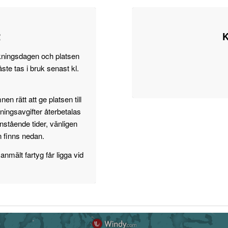
R
okningsdagen och platsen
te tas i bruk senast kl.
n rätt att ge platsen till
ningsavgifter återbetalas
stående tider, vänligen
n finns nedan.
anmält fartyg får ligga vid