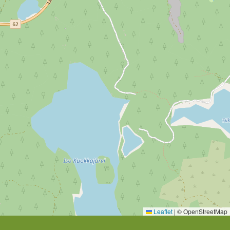
Leaflet
|
© OpenStreetMap