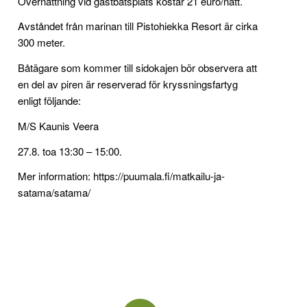
Övernattning vid gästbåtsplats kostar 21 euro/natt.
Avståndet från marinan till Pistohiekka Resort är cirka
300 meter.
Båtägare som kommer till sidokajen bör observera att
en del av piren är reserverad för kryssningsfartyg
enligt följande:
M/S Kaunis Veera
27.8. toa 13:30 – 15:00.
Mer information: https://puumala.fi/matkailu-ja-
satama/satama/