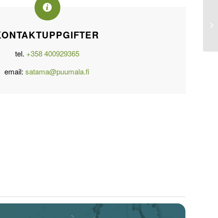
KONTAKTUPPGIFTER
tel.
+358 400929365
email:
satama@puumala.fi