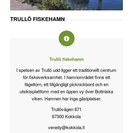
TRULLÖ FISKEHAMN
Trullö fiskehamn
I spetsen av Trullö udd ligger ett traditionellt centrum
för fiskeverksamhet. I hamnområdet finns ett
fågeltorn, ett tillgängligt picknickbord och en
utsiktsplattform med en öppen vy över Bottniska
viken. Hamnen har inga gästplatser.
Trullövägen 671
67300 Kokkola
veneily@kokkola.fi