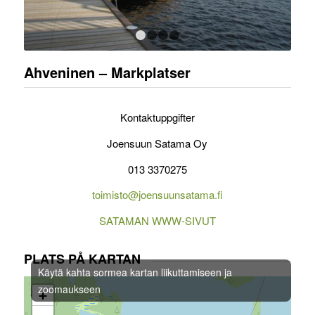
1
2
3
4
Ahveninen – Markplatser
Kontaktuppgifter
Joensuun Satama Oy
013 3370275
toimisto@joensuunsatama.fi
SATAMAN WWW-SIVUT
PLATS PÅ KARTAN
Käytä kahta sormea kartan liikuttamiseen ja
zoomaukseen
+