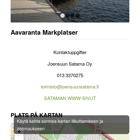
1
2
3
4
Aavaranta Markplatser
Kontaktuppgifter
Joensuun Satama Oy
013 3370275
toimisto@joensuunsatama.fi
SATAMAN WWW-SIVUT
PLATS PÅ KARTAN
Käytä kahta sormea kartan liikuttamiseen ja
zoomaukseen
+