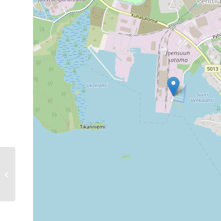
Uimaharju – Bryggplatser