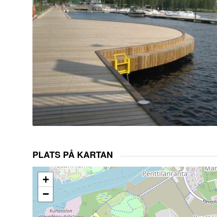
PLATS PÅ KARTAN
+
−