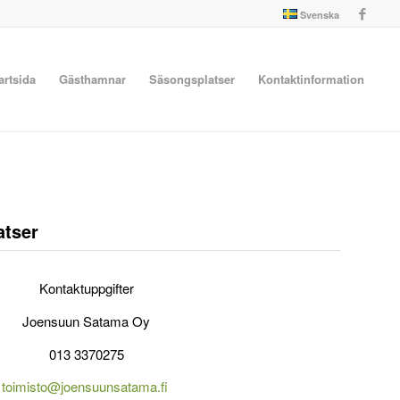
Svenska
artsida
Gästhamnar
Säsongsplatser
Kontaktinformation
atser
Kontaktuppgifter
Joensuun Satama Oy
013 3370275
toimisto@joensuunsatama.fi