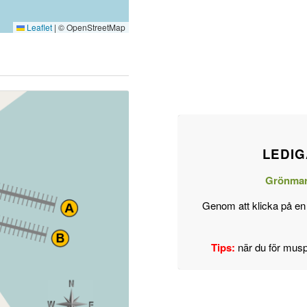
Leaflet
|
© OpenStreetMap
LEDIG
Grönmark
Genom att klicka på en 
Tips:
när du för musp