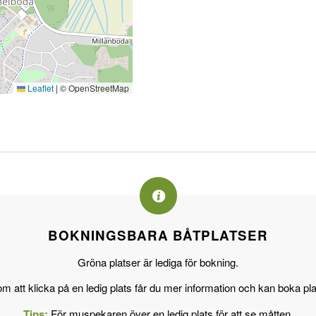
Leaflet
|
© OpenStreetMap
BOKNINGSBARA BÅTPLATSER
Gröna platser är lediga för bokning.
 att klicka på en ledig plats får du mer information och kan boka pl
Tips:
För muspekaren över en ledig plats för att se måtten.