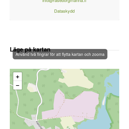
info@raseborgmarina.fi
Dataskydd
Läge på kartan
Använd två fingrar för att flytta kartan och zooma
+
−